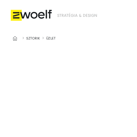
STRATÉGIA & DESIGN



SZTORIK
ÜZLET
Ikea:
válto
2019 áprilisbán 
költöztem új lak
benne biztos, hog