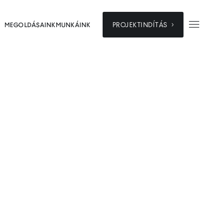


PROJEKTINDÍTÁS
MEGOLDÁSAINK
MUNKÁINK
dőszakban
lán nem vagyok