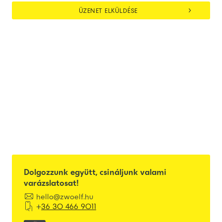
Dolgozzunk együtt, csináljunk valami
varázslatosat!

hello@zwoelf.hu

+
36 30 466 9011