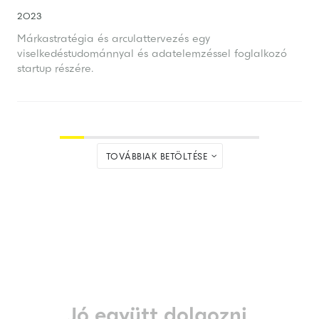
2023
Márkastratégia és arculattervezés egy
viselkedéstudománnyal és adatelemzéssel foglalkozó
startup részére.

TOVÁBBIAK BETÖLTÉSE
Jó együtt dolgozni.