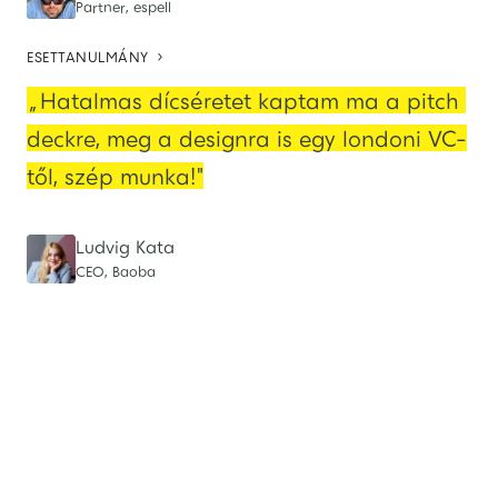
Partner, espell

ESETTANULMÁNY
„Hatalmas dícséretet kaptam ma a pitch 
deckre, meg a designra is egy londoni VC-
től, szép munka!"
Ludvig Kata
CEO, Baoba