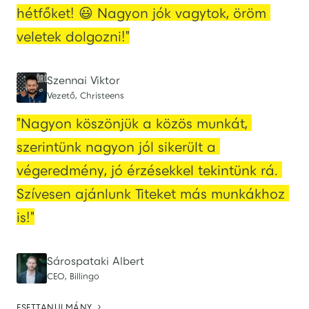
hétfőket! 😃 Nagyon jók vagytok, öröm 
veletek dolgozni!"
Szennai Viktor
Vezető, Christeens
"Nagyon köszönjük a közös munkát, 
szerintünk nagyon jól sikerült a 
végeredmény, jó érzésekkel tekintünk rá. 
Szívesen ajánlunk Titeket más munkákhoz 
is!"
Sárospataki Albert
CEO, Billingo

ESETTANULMÁNY