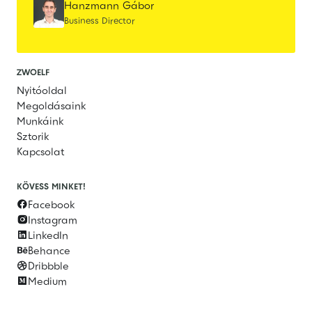
Hanzmann Gábor
Business Director
ZWOELF
Nyitóoldal
Megoldásaink
Munkáink
Sztorik
Kapcsolat
KÖVESS MINKET!
Facebook

Instagram

LinkedIn

Behance

Dribbble

Medium
