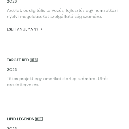
2023
Arculat, és digitális tervezés, fejlesztés egy nemzetközi
nyelvi megoldásokat szolgáltató cég számára.

ESETTANULMÁNY
TARGET RED 🇺🇸
2023
Titkos projekt egy amerikai startup számára. UI-és
arculattervezés.
LIPID LEGENDS 🇦🇹
2023