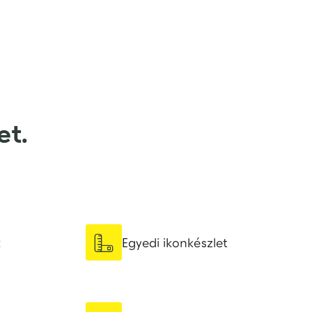
et.

k
Egyedi ikonkészlet