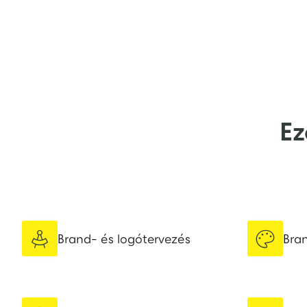
Ez


Brand- és logótervezés
Bra