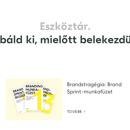
Eszköztár.
báld ki, mielőtt belekezd
Brandstragégia: Brand
Sprint-munkafüzet

TOVÁBB