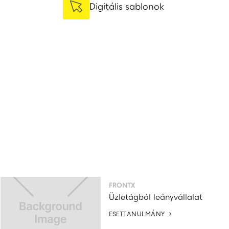

Digitális sablonok
FRONTX
Üzletágból leányvállalat

ESETTANULMÁNY