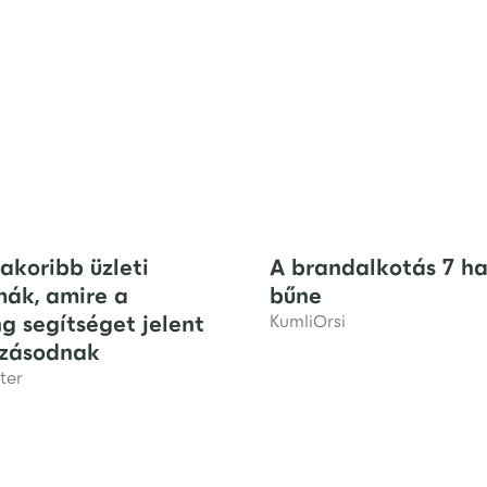
akoribb üzleti
A brandalkotás 7 ha
mák, amire a
bűne
g segítséget jelent
Kumli
Orsi
ozásodnak
ter