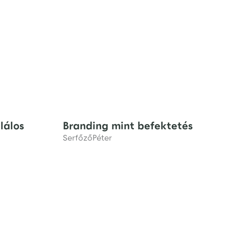
lálos
Branding mint befektetés
Serfőző
Péter