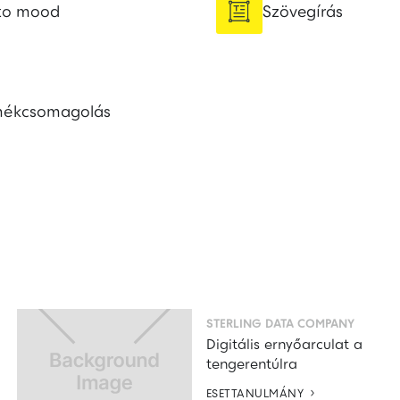

to mood
Szövegírás
mékcsomagolás
STERLING DATA COMPANY
Digitális ernyőarculat a
tengerentúlra

ESETTANULMÁNY