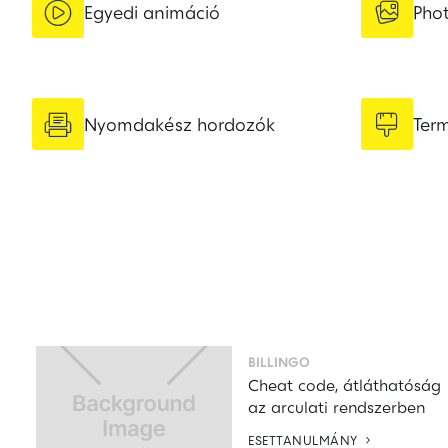


Egyedi animáció
Pho


Nyomdakész hordozók
Ter
BILLINGO
Cheat code, átláthatóság
az arculati rendszerben

ESETTANULMÁNY