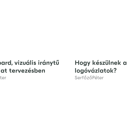
rd, vizuális iránytű
Hogy készülnek a
lat tervezésben
logóvázlatok?
ter
Serfőző
Péter