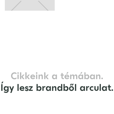
Cikkeink a témában.
Így lesz brandből arculat.