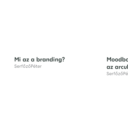
Mi az a branding?
Moodboa
Serfőző
Péter
az arcu
Serfőző
Pé