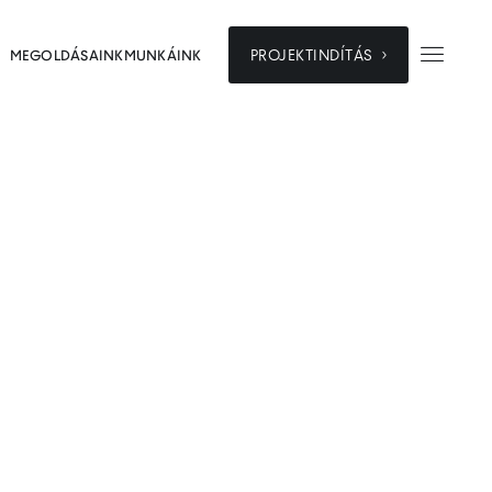


PROJEKTINDÍTÁS
MEGOLDÁSAINK
MUNKÁINK
gn