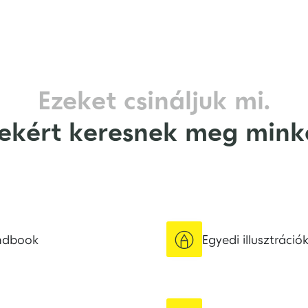
Ezeket csináljuk mi.
ekért keresnek meg mink

ndbook
Egyedi illusztráció