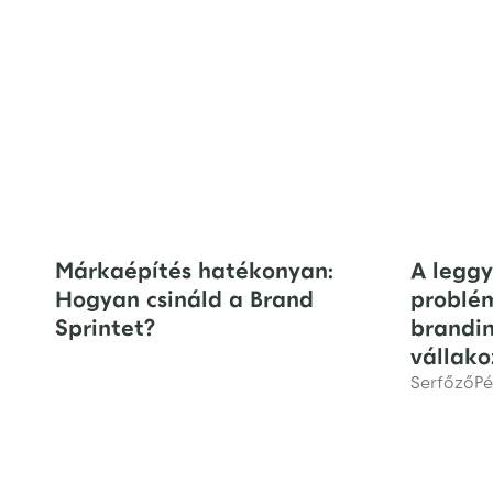
Márkaépítés hatékonyan:
A leggy
Hogyan csináld a Brand
problé
Sprintet?
brandin
vállak
Serfőző
Pé