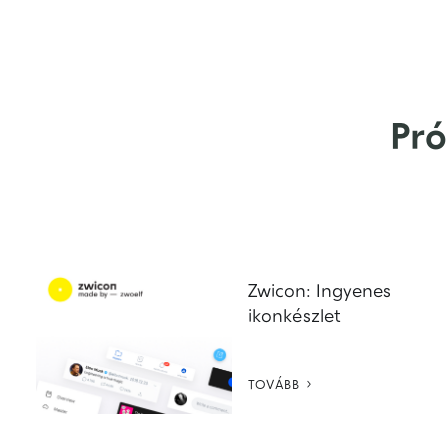
Pró
Zwicon: Ingyenes
ikonkészlet

TOVÁBB